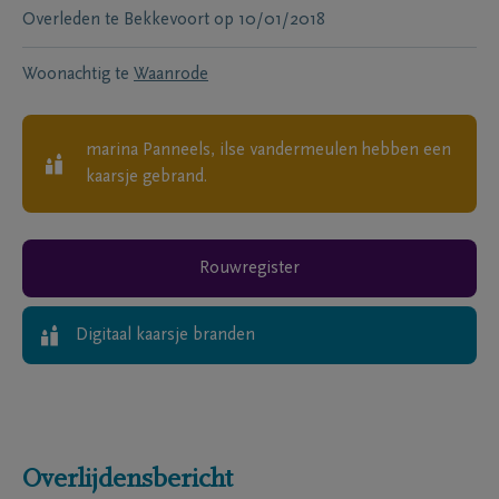
Overleden te
Bekkevoort
op
10/01/2018
Woonachtig te
Waanrode
marina Panneels, ilse vandermeulen
hebben een
kaarsje gebrand.
Rouwregister
Digitaal kaarsje branden
Overlijdensbericht