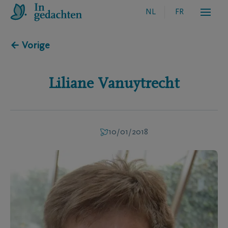
NL
FR
← Vorige
Liliane
Vanuytrecht
10/01/2018