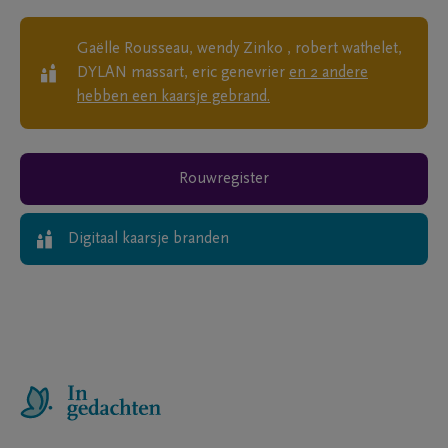
Gaëlle Rousseau, wendy Zinko , robert wathelet,
DYLAN massart, eric genevrier
en
2
andere
hebben een kaarsje gebrand.
Rouwregister
Digitaal kaarsje branden