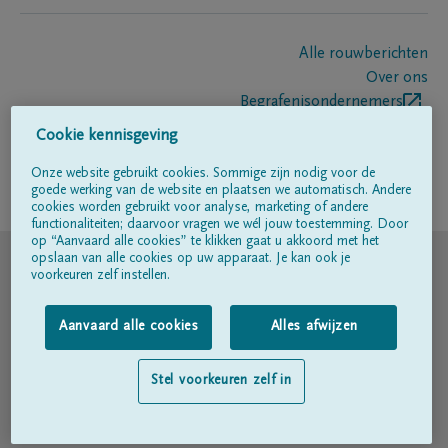
Alle rouwberichten
Over ons
Begrafenisondernemers
Contact
Cookie kennisgeving
Onze website gebruikt cookies. Sommige zijn nodig voor de
goede werking van de website en plaatsen we automatisch. Andere
Volg ons op
cookies worden gebruikt voor analyse, marketing of andere
functionaliteiten; daarvoor vragen we wél jouw toestemming. Door
op “Aanvaard alle cookies” te klikken gaat u akkoord met het
© DELA
opslaan van alle cookies op uw apparaat. Je kan ook je
voorkeuren zelf instellen.
Gebruiksvoorwaarden
Aanvaard alle cookies
Alles afwijzen
Privacyverklaring
Stel voorkeuren zelf in
Toegankelijkheidsverklaring
Cookiebeleid