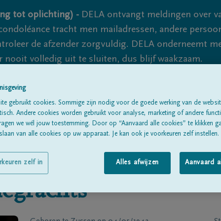
ng tot oplichting) -
DELA ontvangt meldingen over va
ondoléance tracht men mailadressen, andere persoon
controleer de afzender zorgvuldig. DELA onderneemt m
 nooit volledig uit te sluiten, dus blijf waakzaam.
nisgeving
Alle rouwberichten
Over ons
B
te gebruikt cookies. Sommige zijn nodig voor de goede werking van de websit
sch. Andere cookies worden gebruikt voor analyse, marketing of andere functio
ragen we wél jouw toestemming. Door op “Aanvaard alle cookies” te klikken g
laan van alle cookies op uw apparaat. Je kan ook je voorkeuren zelf instellen.
rkeuren zelf in
Alles afwijzen
Aanvaard a
egrachts