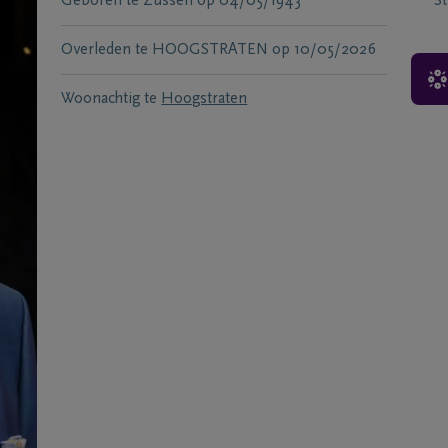
Geboren te
Zussen
op
04/05/1943
S
Overleden te
HOOGSTRATEN
op
10/05/2026
Woonachtig te
Hoogstraten