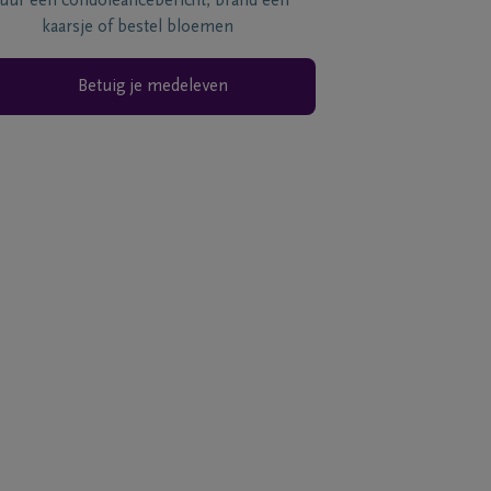
tuur een condoléancebericht, brand een
kaarsje of bestel bloemen
Betuig je medeleven