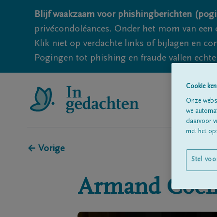
Blijf waakzaam voor phishingberichten (pogi
privécondoléances. Onder het mom van een c
Klik niet op verdachte links of bijlagen en 
Pogingen tot phishing en fraude vallen echter
Cookie ken
Onze websi
we automati
daarvoor v
met het ops
← Vorige
Stel voo
Armand
Coen