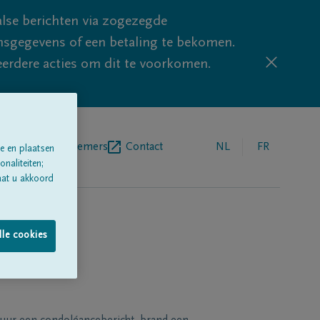
lse berichten via zogezegde
sgegevens of een betaling te bekomen.
eerdere acties om dit te voorkomen.
egrafenisondernemers
Contact
NL
FR
e en plaatsen
naliteiten;
aat u akkoord
lle cookies