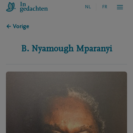
NL
FR
← Vorige
B. Nyamough
Mparanyi