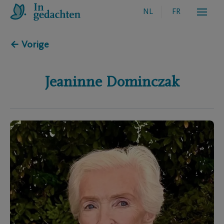
NL
FR
← Vorige
Jeaninne
Dominczak