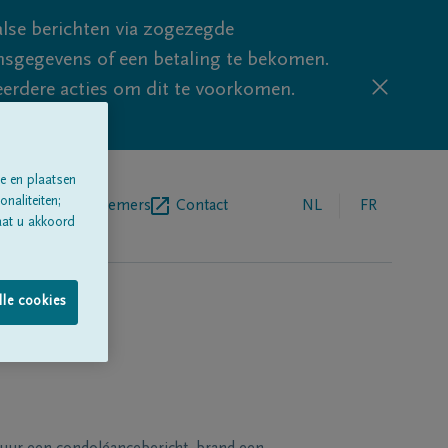
lse berichten via zogezegde
sgegevens of een betaling te bekomen.
eerdere acties om dit te voorkomen.
e en plaatsen
naliteiten;
egrafenisondernemers
Contact
NL
FR
aat u akkoord
lle cookies