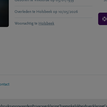
Geboren te
Vilvoorde
op
05/01/1939
S
Overleden te
Holsbeek
op
10/05/2026
Woonachtig te
Holsbeek
ontact
bruiksvoorwaarden
Privacyverklaring
Toegankelijkheidsverklaring
C