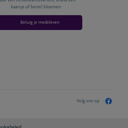
tuur een condoléancebericht, brand een
kaarsje of bestel bloemen
Betuig je medeleven
Volg ons op
ookiebeleid