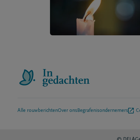
Alle rouwberichten
Over ons
Begrafenisondernemers
C
© DELA
Ge