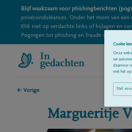
Blijf waakzaam voor phishingberichten (pogi
privécondoléances. Onder het mom van een c
Klik niet op verdachte links of bijlagen en 
Pogingen tot phishing en fraude vallen echter
Cookie ken
Onze websi
we automati
daarvoor v
met het ops
Stel voo
← Vorige
Margueritje
V