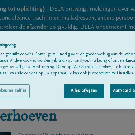
ng tot oplichting) -
DELA ontvangt meldingen over va
ondoléance tracht men mailadressen, andere persoon
controleer de afzender zorgvuldig. DELA onderneemt m
 nooit volledig uit te sluiten, dus blijf waakzaam.
nisgeving
te gebruikt cookies. Sommige zijn nodig voor de goede werking van de websit
sch. Andere cookies worden gebruikt voor analyse, marketing of andere functio
Alle rouwberichten
Over ons
B
ragen we wél jouw toestemming. Door op “Aanvaard alle cookies” te klikken g
laan van alle cookies op uw apparaat. Je kan ook je voorkeuren zelf instellen.
rkeuren zelf in
Alles afwijzen
Aanvaard a
erhoeven