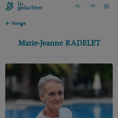
NL
FR
← Vorige
Marie-Jeanne
RADELET