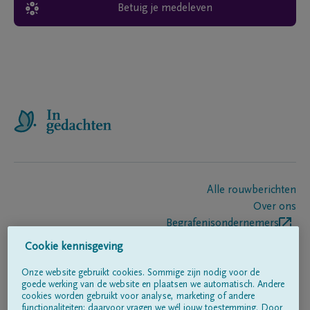
Betuig je medeleven
Alle rouwberichten
Over ons
Begrafenisondernemers
Contact
Cookie kennisgeving
Onze website gebruikt cookies. Sommige zijn nodig voor de
goede werking van de website en plaatsen we automatisch. Andere
Volg ons op
cookies worden gebruikt voor analyse, marketing of andere
functionaliteiten; daarvoor vragen we wél jouw toestemming. Door