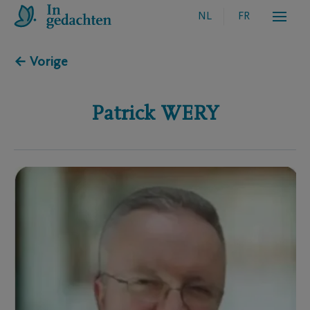
NL
FR
← Vorige
Patrick
WERY