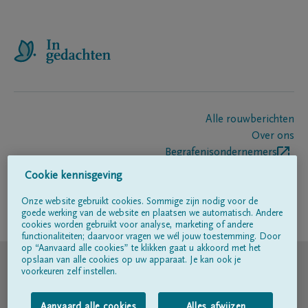
Alle rouwberichten
Over ons
Begrafenisondernemers
Contact
Cookie kennisgeving
Onze website gebruikt cookies. Sommige zijn nodig voor de
goede werking van de website en plaatsen we automatisch. Andere
Volg ons op
cookies worden gebruikt voor analyse, marketing of andere
functionaliteiten; daarvoor vragen we wél jouw toestemming. Door
op “Aanvaard alle cookies” te klikken gaat u akkoord met het
© DELA
opslaan van alle cookies op uw apparaat. Je kan ook je
voorkeuren zelf instellen.
Gebruiksvoorwaarden
Aanvaard alle cookies
Alles afwijzen