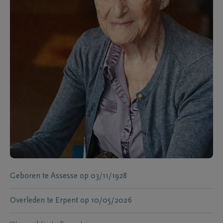
Geboren te
Assesse
op
03/11/1928
Overleden te
Erpent
op
10/05/2026