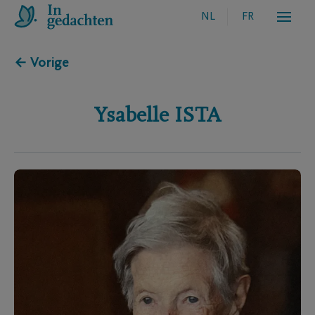
NL
FR
← Vorige
Ysabelle
ISTA