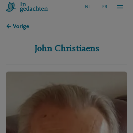
NL
FR
← Vorige
John
Christiaens