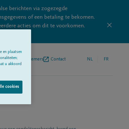
lse berichten via zogezegde
sgegevens of een betaling te bekomen.
eerdere acties om dit te voorkomen.
e en plaatsen
naliteiten;
egrafenisondernemers
Contact
NL
FR
aat u akkoord
lle cookies