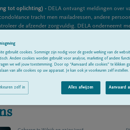
ng tot oplichting) -
DELA ontvangt meldingen over va
ondoléance tracht men mailadressen, andere persoon
controleer de afzender zorgvuldig. DELA onderneemt m
 nooit volledig uit te sluiten, dus blijf waakzaam.
nisgeving
te gebruikt cookies. Sommige zijn nodig voor de goede werking van de websit
sch. Andere cookies worden gebruikt voor analyse, marketing of andere functio
Alle rouwberichten
Over ons
B
ragen we wél jouw toestemming. Door op “Aanvaard alle cookies” te klikken g
laan van alle cookies op uw apparaat. Je kan ook je voorkeuren zelf instellen.
rkeuren zelf in
Alles afwijzen
Aanvaard a
ns