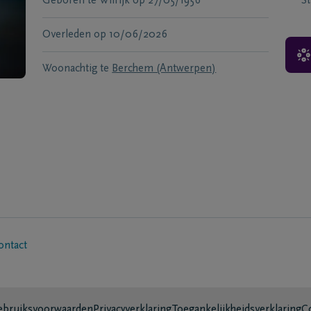
Geboren te
Wilrijk
op
27/05/1956
S
Overleden
op
10/06/2026
Woonachtig te
Berchem (Antwerpen)
ontact
bruiksvoorwaarden
Privacyverklaring
Toegankelijkheidsverklaring
C