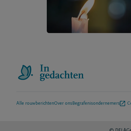
Alle rouwberichten
Over ons
Begrafenisondernemers
C
© DELA
Ge