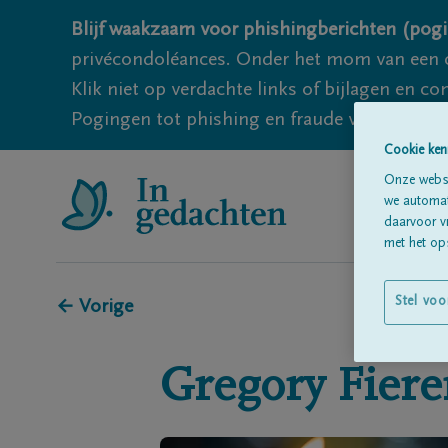
Blijf waakzaam voor phishingberichten (pogi
privécondoléances. Onder het mom van een c
Klik niet op verdachte links of bijlagen en 
Pogingen tot phishing en fraude vallen echter
Cookie ken
Onze websi
we automati
daarvoor v
met het ops
Stel voo
← Vorige
Gregory
Fiere