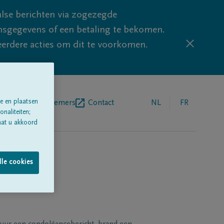
lse berichten via zogezegde
sgegevens of een betaling te bekomen.
eerdere acties om dit te voorkomen.
e en plaatsen
egrafenisondernemers
Contact
NL
FR
naliteiten;
aat u akkoord
lle cookies