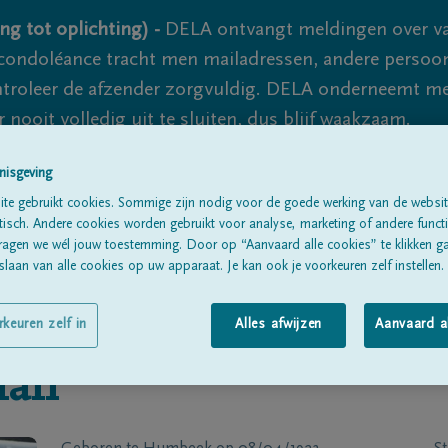
ng tot oplichting) -
DELA ontvangt meldingen over va
ondoléance tracht men mailadressen, andere persoon
controleer de afzender zorgvuldig. DELA onderneemt m
 nooit volledig uit te sluiten, dus blijf waakzaam.
nisgeving
te gebruikt cookies. Sommige zijn nodig voor de goede werking van de websit
Alle rouwberichten
Over ons
B
sch. Andere cookies worden gebruikt voor analyse, marketing of andere functio
ragen we wél jouw toestemming. Door op “Aanvaard alle cookies” te klikken g
laan van alle cookies op uw apparaat. Je kan ook je voorkeuren zelf instellen.
rkeuren zelf in
Alles afwijzen
Aanvaard a
man