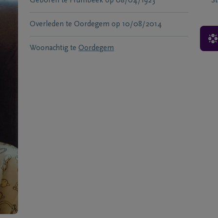
Geboren te
Humbeek
op
08/04/1923
S
Overleden te
Oordegem
op
10/08/2014
Woonachtig te
Oordegem