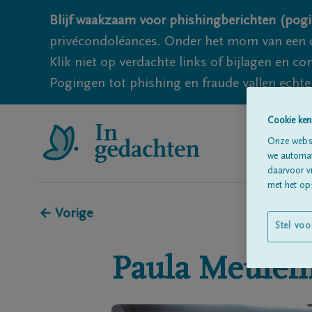
Blijf waakzaam voor phishingberichten (pogi
privécondoléances. Onder het mom van een c
Klik niet op verdachte links of bijlagen en 
Pogingen tot phishing en fraude vallen echter
Cookie ken
Onze websi
we automati
daarvoor v
met het ops
← Vorige
Stel voo
Paula
Meule