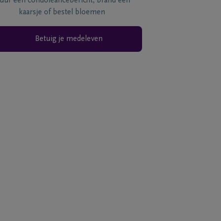
tuur een condoléancebericht, brand een
kaarsje of bestel bloemen
Betuig je medeleven