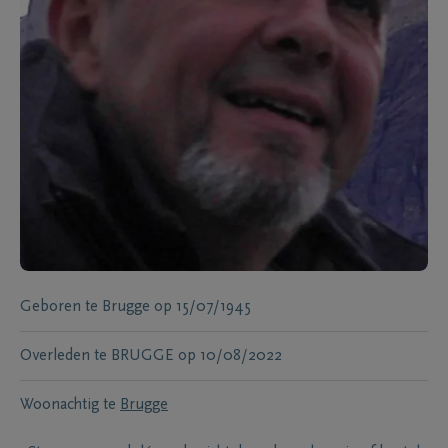
Geboren te
Brugge
op
15/07/1945
Overleden te
BRUGGE
op
10/08/2022
Woonachtig te
Brugge