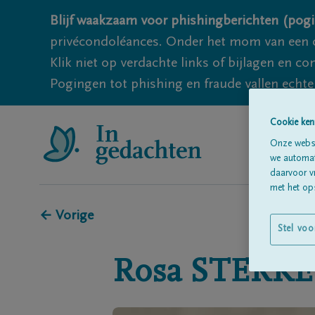
Blijf waakzaam voor phishingberichten (pogi
privécondoléances. Onder het mom van een c
Klik niet op verdachte links of bijlagen en 
Pogingen tot phishing en fraude vallen echter
Cookie ken
Onze websi
we automati
daarvoor v
met het ops
← Vorige
Stel voo
Rosa
STERKE