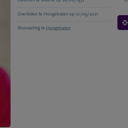
Geboren te
Meerle
op
28/06/1932
S
Overleden te
Hoogstraten
op
10/09/2021
Woonachtig te
Hoogstraten