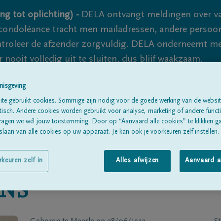
ng tot oplichting) -
DELA ontvangt meldingen over va
ondoléance tracht men mailadressen, andere persoon
controleer de afzender zorgvuldig. DELA onderneemt m
 nooit volledig uit te sluiten, dus blijf waakzaam.
nisgeving
te gebruikt cookies. Sommige zijn nodig voor de goede werking van de websit
Alle rouwberichten
Over ons
B
sch. Andere cookies worden gebruikt voor analyse, marketing of andere functio
ragen we wél jouw toestemming. Door op “Aanvaard alle cookies” te klikken g
laan van alle cookies op uw apparaat. Je kan ook je voorkeuren zelf instellen.
rkeuren zelf in
Alles afwijzen
Aanvaard a
NS