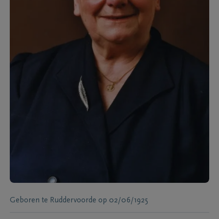
Geboren te
Ruddervoorde
op
02/06/1925