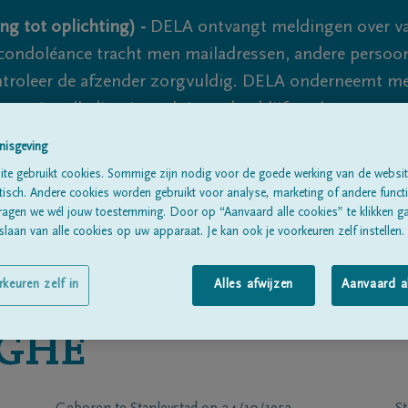
ng tot oplichting) -
DELA ontvangt meldingen over va
ondoléance tracht men mailadressen, andere persoon
controleer de afzender zorgvuldig. DELA onderneemt m
 nooit volledig uit te sluiten, dus blijf waakzaam.
nisgeving
te gebruikt cookies. Sommige zijn nodig voor de goede werking van de websit
Alle rouwberichten
Over ons
B
sch. Andere cookies worden gebruikt voor analyse, marketing of andere functio
ragen we wél jouw toestemming. Door op “Aanvaard alle cookies” te klikken g
laan van alle cookies op uw apparaat. Je kan ook je voorkeuren zelf instellen.
rkeuren zelf in
Alles afwijzen
Aanvaard a
GHE