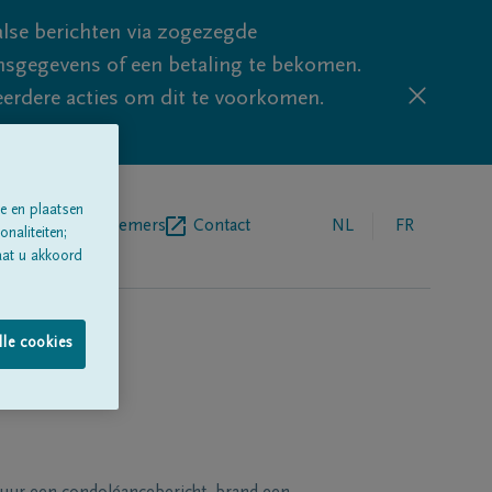
lse berichten via zogezegde
sgegevens of een betaling te bekomen.
eerdere acties om dit te voorkomen.
e en plaatsen
egrafenisondernemers
Contact
NL
FR
naliteiten;
aat u akkoord
lle cookies