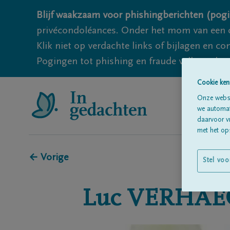
Blijf waakzaam voor phishingberichten (pogi
privécondoléances. Onder het mom van een c
Klik niet op verdachte links of bijlagen en 
Pogingen tot phishing en fraude vallen echter
Cookie ken
Onze websi
we automati
daarvoor v
met het ops
← Vorige
Stel voo
Luc
VERHAE