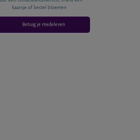
tuur een condoléancebericht, brand een
kaarsje of bestel bloemen
Betuig je medeleven