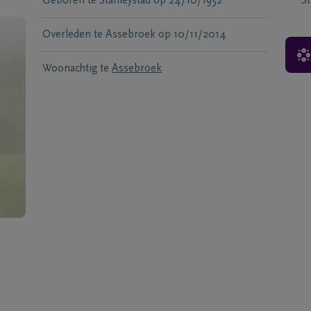
Geboren te
Stanleystad
op
24/10/1952
S
Overleden te
Assebroek
op
10/11/2014
Woonachtig te
Assebroek