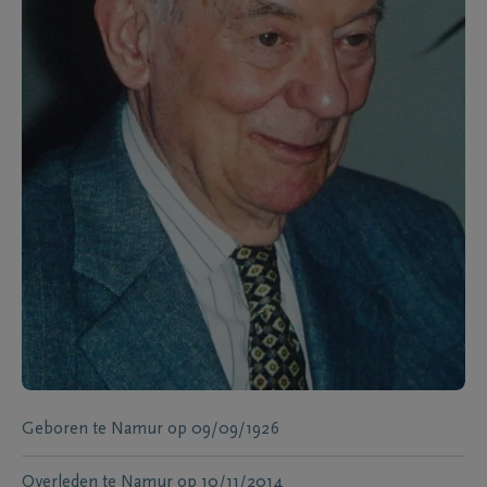
Geboren te
Namur
op
09/09/1926
Overleden te
Namur
op
10/11/2014