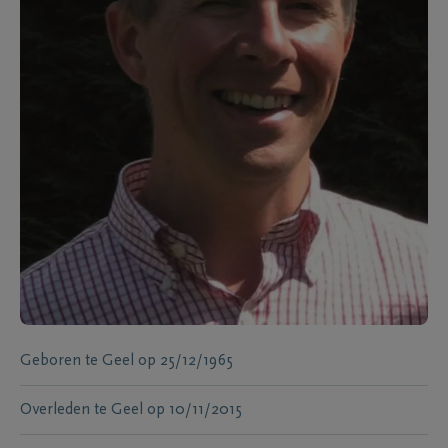
Geboren te
Geel
op
25/12/1965
Overleden te
Geel
op
10/11/2015