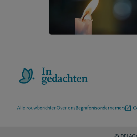
Alle rouwberichten
Over ons
Begrafenisondernemers
C
© DELA
Ge