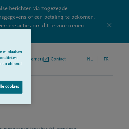
lse berichten via zogezegde
sgegevens of een betaling te bekomen.
eerdere acties om dit te voorkomen.
e en plaatsen
naliteiten;
egrafenisondernemers
Contact
NL
FR
aat u akkoord
lle cookies