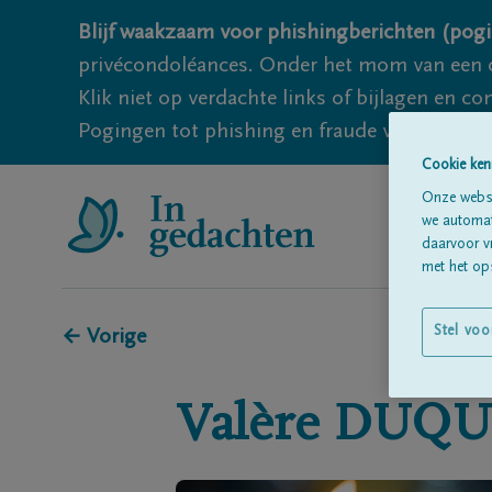
Blijf waakzaam voor phishingberichten (pogi
privécondoléances. Onder het mom van een c
Klik niet op verdachte links of bijlagen en 
Pogingen tot phishing en fraude vallen echter
Cookie ken
Onze websi
we automati
daarvoor v
met het ops
Stel voo
← Vorige
Valère
DUQU