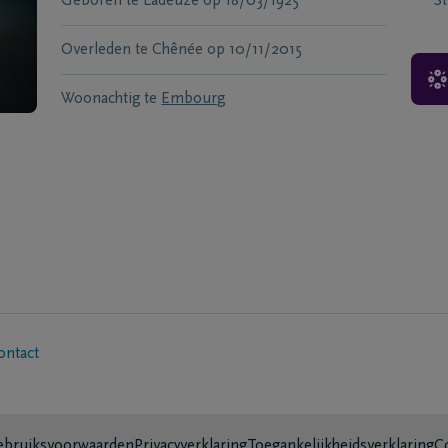
Geboren te
Ladeuze
op
18/03/1925
S
Overleden te
Chênée
op
10/11/2015
Woonachtig te
Embourg
ontact
bruiksvoorwaarden
Privacyverklaring
Toegankelijkheidsverklaring
C