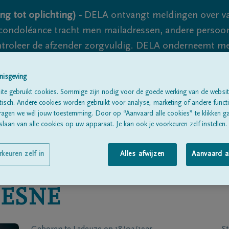
ng tot oplichting) -
DELA ontvangt meldingen over va
ondoléance tracht men mailadressen, andere persoon
controleer de afzender zorgvuldig. DELA onderneemt m
 nooit volledig uit te sluiten, dus blijf waakzaam.
nisgeving
te gebruikt cookies. Sommige zijn nodig voor de goede werking van de websit
sch. Andere cookies worden gebruikt voor analyse, marketing of andere functio
Alle rouwberichten
Over ons
B
ragen we wél jouw toestemming. Door op “Aanvaard alle cookies” te klikken g
laan van alle cookies op uw apparaat. Je kan ook je voorkeuren zelf instellen.
rkeuren zelf in
Alles afwijzen
Aanvaard a
ESNE