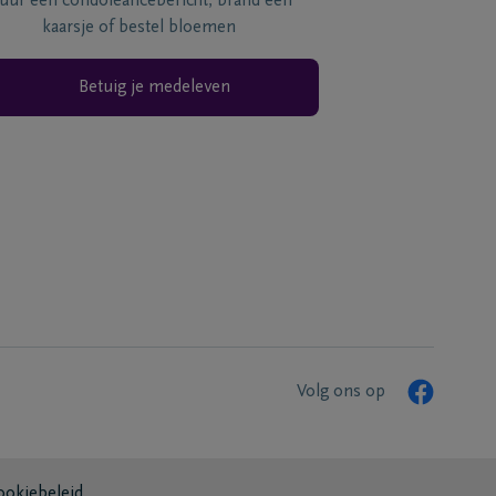
tuur een condoléancebericht, brand een
kaarsje of bestel bloemen
Betuig je medeleven
Volg ons op
ookiebeleid