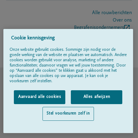
Alle rouwberichten
Over ons
Begrafenisondernemers
Contact
Cookie kennisgeving
Onze website gebruikt cookies. Sommige zijn nodig voor de
goede werking van de website en plaatsen we automatisch. Andere
Volg ons op
cookies worden gebruikt voor analyse, marketing of andere
functionaliteiten; daarvoor vragen we wél jouw toestemming. Door
op “Aanvaard alle cookies” te klikken gaat u akkoord met het
© DELA
opslaan van alle cookies op uw apparaat. Je kan ook je
voorkeuren zelf instellen.
Gebruiksvoorwaarden
Aanvaard alle cookies
Alles afwijzen
Privacyverklaring
Stel voorkeuren zelf in
Toegankelijkheidsverklaring
Cookiebeleid