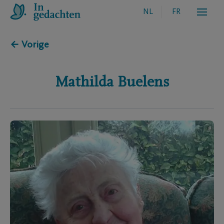
NL
FR
← Vorige
Mathilda
Buelens