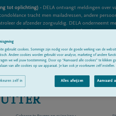
ng tot oplichting) -
DELA ontvangt meldingen over va
ondoléance tracht men mailadressen, andere persoon
controleer de afzender zorgvuldig. DELA onderneemt m
 nooit volledig uit te sluiten, dus blijf waakzaam.
nisgeving
te gebruikt cookies. Sommige zijn nodig voor de goede werking van de websit
Alle rouwberichten
Over ons
B
sch. Andere cookies worden gebruikt voor analyse, marketing of andere functio
ragen we wél jouw toestemming. Door op “Aanvaard alle cookies” te klikken g
laan van alle cookies op uw apparaat. Je kan ook je voorkeuren zelf instellen.
rkeuren zelf in
Alles afwijzen
Aanvaard a
SUTTER