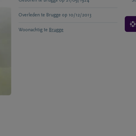
Geboren te
Brugge
op
21/09/1924
S
Overleden te
Brugge
op
10/12/2013
Woonachtig te
Brugge