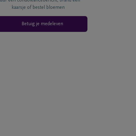
tuur een condoléancebericht, brand een
kaarsje of bestel bloemen
Betuig je medeleven