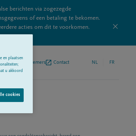
lse berichten via zogezegde
sgegevens of een betaling te bekomen.
eerdere acties om dit te voorkomen.
e en plaatsen
egrafenisondernemers
Contact
NL
FR
naliteiten;
aat u akkoord
lle cookies