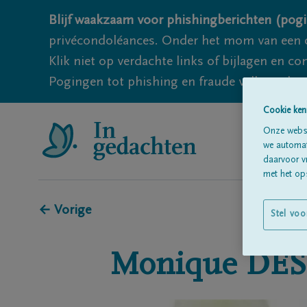
Blijf waakzaam voor phishingberichten (pogi
privécondoléances. Onder het mom van een c
Klik niet op verdachte links of bijlagen en 
Pogingen tot phishing en fraude vallen echter
Cookie ken
Onze websi
we automati
daarvoor v
met het ops
← Vorige
Stel voo
Monique
DE