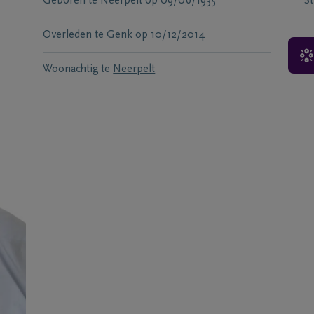
Geboren te
Neerpelt
op
09/06/1935
S
Overleden te
Genk
op
10/12/2014
Woonachtig te
Neerpelt