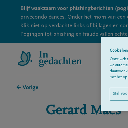
Blijf waakzaam voor phishingberichten (pogi
privécondoléances. Onder het mom van een c
Klik niet op verdachte links of bijlagen en 
Pogingen tot phishing en fraude vallen echter
Cookie ken
Onze websi
we automati
daarvoor v
met het ops
← Vorige
Stel voo
Gerard
Maes