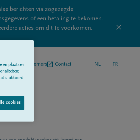
lse berichten via zogezegde
sgegevens of een betaling te bekomen.
eerdere acties om dit te voorkomen.
egrafenisondernemers
Contact
NL
FR
e en plaatsen
naliteiten;
aat u akkoord
lle cookies