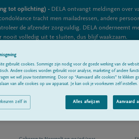
ng tot oplichting) -
DELA ontvangt meldingen over va
ondoléance tracht men mailadressen, andere persoon
controleer de afzender zorgvuldig. DELA onderneemt m
 nooit volledig uit te sluiten, dus blijf waakzaam.
nisgeving
Alle rouwberichten
Over ons
B
te gebruikt cookies. Sommige zijn nodig voor de goede werking van de websit
sch. Andere cookies worden gebruikt voor analyse, marketing of andere functio
ragen we wél jouw toestemming. Door op “Aanvaard alle cookies” te klikken g
laan van alle cookies op uw apparaat. Je kan ook je voorkeuren zelf instellen.
rkeuren zelf in
Alles afwijzen
Aanvaard a