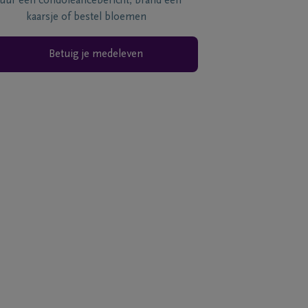
tuur een condoléancebericht, brand een
kaarsje of bestel bloemen
Betuig je medeleven