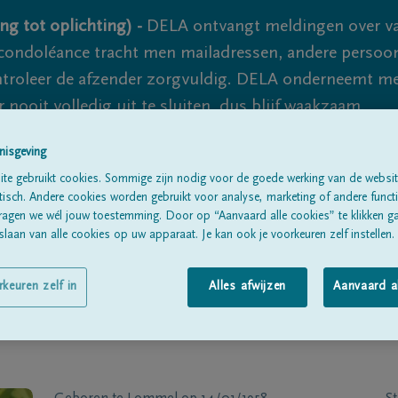
ng tot oplichting) -
DELA ontvangt meldingen over va
ondoléance tracht men mailadressen, andere persoon
controleer de afzender zorgvuldig. DELA onderneemt m
 nooit volledig uit te sluiten, dus blijf waakzaam.
nisgeving
te gebruikt cookies. Sommige zijn nodig voor de goede werking van de websit
Alle rouwberichten
Over ons
B
sch. Andere cookies worden gebruikt voor analyse, marketing of andere functio
ragen we wél jouw toestemming. Door op “Aanvaard alle cookies” te klikken g
laan van alle cookies op uw apparaat. Je kan ook je voorkeuren zelf instellen.
rkeuren zelf in
Alles afwijzen
Aanvaard a