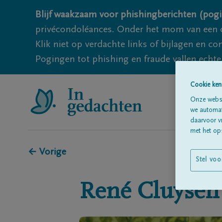
Blijf waakzaam voor phishingberichten (pogi
privécondoléances. Onder het mom van een c
Klik niet op verdachte links of bijlagen en 
Pogingen tot phishing en fraude vallen echter
Cookie ken
Onze websi
we automati
daarvoor v
met het ops
← Vorige
Stel voo
René
Cluysen