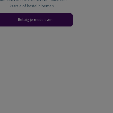
tuur een condoléancebericht, brand een
kaarsje of bestel bloemen
Betuig je medeleven