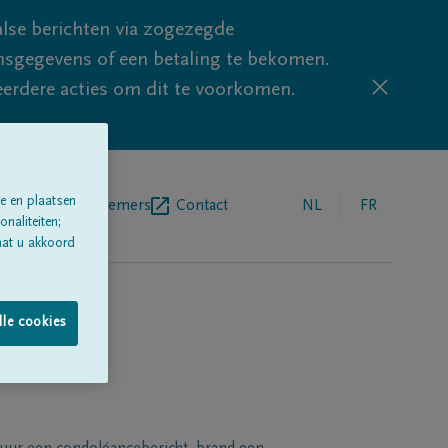
lse berichten via zogezegde
sgegevens of een betaling te bekomen.
eerdere acties om dit te voorkomen.
e en plaatsen
egrafenisondernemers
Contact
NL
FR
naliteiten;
aat u akkoord
lle cookies