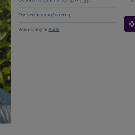
Geboren te
Lommel
op
14/01/1958
S
Overleden
op
10/12/2014
Woonachtig te
Putte