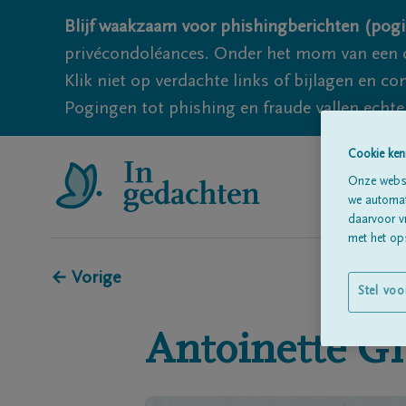
Blijf waakzaam voor phishingberichten (pogi
privécondoléances. Onder het mom van een c
Klik niet op verdachte links of bijlagen en 
Pogingen tot phishing en fraude vallen echter
Cookie ken
Onze websi
we automati
daarvoor v
met het ops
← Vorige
Stel voo
Antoinette
GI