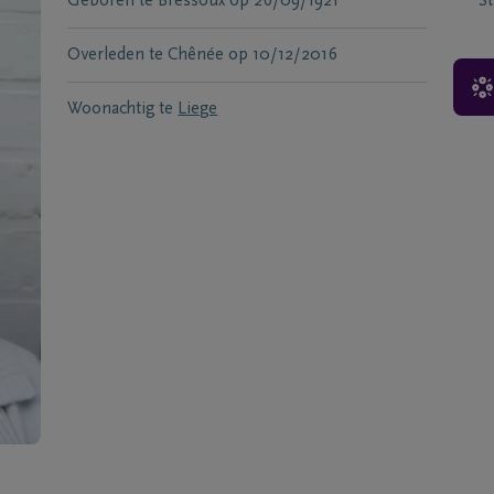
Geboren te
Bressoux
op
26/09/1921
S
Overleden te
Chênée
op
10/12/2016
Woonachtig te
Liege