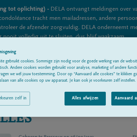
ng tot oplichting) -
DELA ontvangt meldingen over va
ondoléance tracht men mailadressen, andere persoon
controleer de afzender zorgvuldig. DELA onderneemt m
 nooit volledig uit te sluiten, dus blijf waakzaam.
nisgeving
te gebruikt cookies. Sommige zijn nodig voor de goede werking van de websit
Alle rouwberichten
Over ons
B
sch. Andere cookies worden gebruikt voor analyse, marketing of andere functio
ragen we wél jouw toestemming. Door op “Aanvaard alle cookies” te klikken g
laan van alle cookies op uw apparaat. Je kan ook je voorkeuren zelf instellen.
rkeuren zelf in
Alles afwijzen
Aanvaard a
LLES