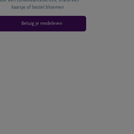
tuur een condoléancebericht, brand een
kaarsje of bestel bloemen
Betuig je medeleven