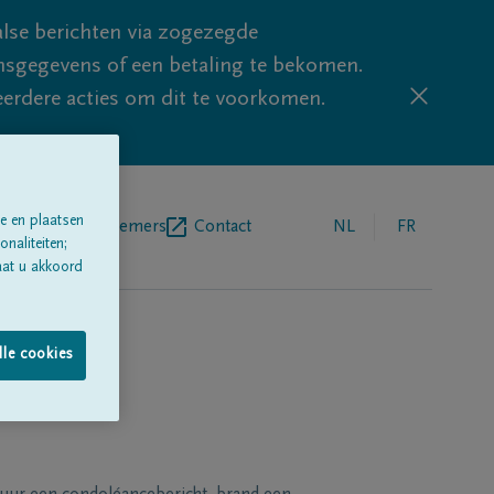
lse berichten via zogezegde
sgegevens of een betaling te bekomen.
eerdere acties om dit te voorkomen.
e en plaatsen
egrafenisondernemers
Contact
NL
FR
naliteiten;
aat u akkoord
lle cookies