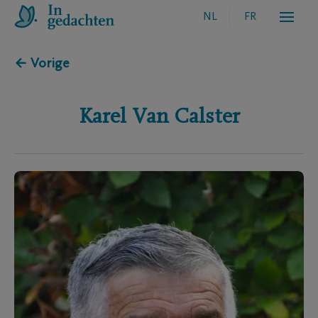
NL
FR
← Vorige
Karel
Van Calster