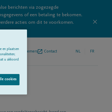
lse berichten via zogezegde
sgegevens of een betaling te bekomen.
eerdere acties om dit te voorkomen.
e en plaatsen
egrafenisondernemers
Contact
NL
FR
naliteiten;
aat u akkoord
lle cookies