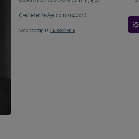
Geboren te
Ave-et-Auffe
op
17/11/1927
S
Overleden te
Aye
op
10/12/2016
Woonachtig te
Buissonville