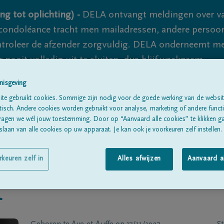
ng tot oplichting) -
DELA ontvangt meldingen over va
ondoléance tracht men mailadressen, andere persoon
controleer de afzender zorgvuldig. DELA onderneemt m
 nooit volledig uit te sluiten, dus blijf waakzaam.
nisgeving
te gebruikt cookies. Sommige zijn nodig voor de goede werking van de websit
Alle rouwberichten
Over ons
B
sch. Andere cookies worden gebruikt voor analyse, marketing of andere functio
ragen we wél jouw toestemming. Door op “Aanvaard alle cookies” te klikken g
laan van alle cookies op uw apparaat. Je kan ook je voorkeuren zelf instellen.
rkeuren zelf in
Alles afwijzen
Aanvaard a
R