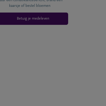
tuur een condoléancebericht, brand een
kaarsje of bestel bloemen
Betuig je medeleven