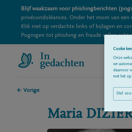
Blijf waakzaam voor phishingberichten (pogi
privécondoléances. Onder het mom van een c
Klik niet op verdachte links of bijlagen en 
Pogingen tot phishing en fraude vallen echter
Cookie ken
Onze websi
we automati
daarvoor v
met het ops
← Vorige
Stel voo
Maria
DIZIE