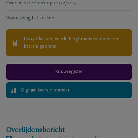
Overleden te
Genk
op
10/12/2017
Woonachtig te
Lanaken
Lorry Claesen, Veerle Berghmans
hebben een
kaarsje gebrand.
Rouwregister
Digitaal kaarsje branden
Overlijdensbericht