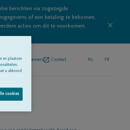
lse berichten via zogezegde
sgegevens of een betaling te bekomen.
eerdere acties om dit te voorkomen.
e en plaatsen
egrafenisondernemers
Contact
NL
FR
naliteiten;
aat u akkoord
lle cookies