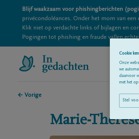
Blijf waakzaam voor phishingberichten (pogi
privécondoléances. Onder het mom van een c
Klik niet op verdachte links of bijlagen en 
Pogingen tot phishing en fraude vallen echter
Cookie ken
Onze websi
we automati
daarvoor v
met het ops
← Vorige
Stel voo
Marie-Thérès