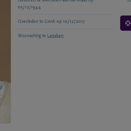
Geboren te
Mechelen-aan-de-Maas
op
S
05/12/1944
Overleden te
Genk
op
10/12/2017
Woonachtig te
Lanaken