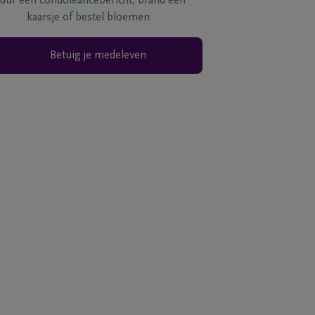
tuur een condoléancebericht, brand een
kaarsje of bestel bloemen
Betuig je medeleven