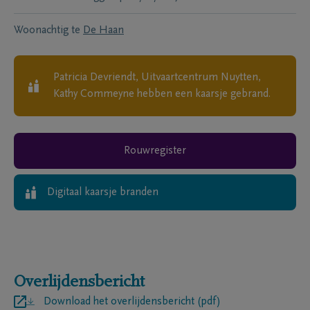
Woonachtig te
De Haan
Patricia Devriendt, Uitvaartcentrum Nuytten,
Kathy Commeyne
hebben een kaarsje gebrand.
Rouwregister
Digitaal kaarsje branden
Overlijdensbericht
Download het overlijdensbericht (pdf)