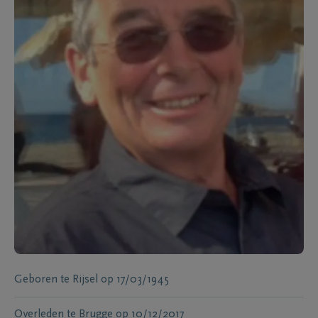
Geboren te
Rijsel
op
17/03/1945
Overleden te
Brugge
op
10/12/2017