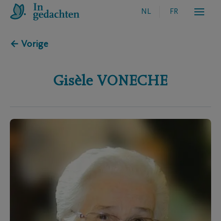
NL
FR
← Vorige
Gisèle
VONECHE