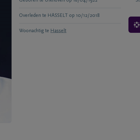
Geboren te
Uikhoven
op
18/04/1922
S
Overleden te
HASSELT
op
10/12/2018
Woonachtig te
Hasselt