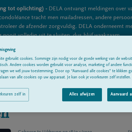
ng tot oplichting) -
DELA ontvangt meldingen over va
ondoléance tracht men mailadressen, andere persoon
controleer de afzender zorgvuldig. DELA onderneemt m
 nooit volledig uit te sluiten, dus blijf waakzaam.
nisgeving
te gebruikt cookies. Sommige zijn nodig voor de goede werking van de websit
Alle rouwberichten
Over ons
B
sch. Andere cookies worden gebruikt voor analyse, marketing of andere functio
ragen we wél jouw toestemming. Door op “Aanvaard alle cookies” te klikken g
laan van alle cookies op uw apparaat. Je kan ook je voorkeuren zelf instellen.
rkeuren zelf in
Alles afwijzen
Aanvaard a
en