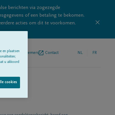
lse berichten via zogezegde
sgegevens of een betaling te bekomen.
eerdere acties om dit te voorkomen.
e en plaatsen
egrafenisondernemers
Contact
NL
FR
naliteiten;
aat u akkoord
lle cookies