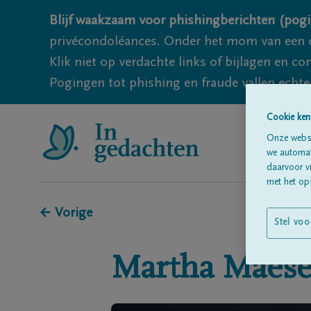
Blijf waakzaam voor phishingberichten (pogi
privécondoléances. Onder het mom van een c
Klik niet op verdachte links of bijlagen en 
Pogingen tot phishing en fraude vallen echter
Cookie ken
Onze websi
we automati
daarvoor v
met het ops
← Vorige
Stel voo
Martha
Maes