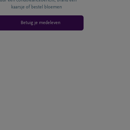
tuur een condoléancebericht, brand een
kaarsje of bestel bloemen
Betuig je medeleven