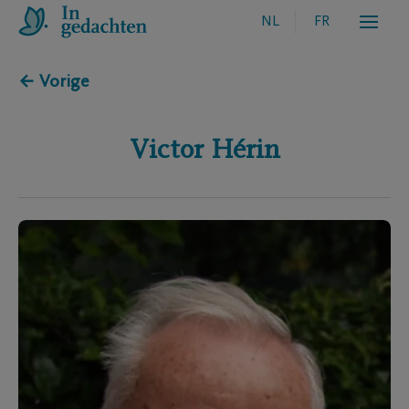
NL
FR
← Vorige
Victor
Hérin