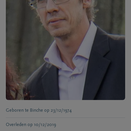
Geboren te
Binche
op
23/12/1974
Overleden
op
10/12/2019