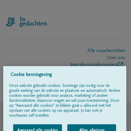
Alle rouwberichten
Over ons
Begrafenisondernemers
Contact
Cookie kennisgeving
Onze website gebruikt cookies. Sommige zijn nodig voor de
goede werking van de website en plaatsen we automatisch. Andere
Volg ons op
cookies worden gebruikt voor analyse, marketing of andere
functionaliteiten; daarvoor vragen we wél jouw toestemming. Door
op “Aanvaard alle cookies” te klikken gaat u akkoord met het
© DELA
opslaan van alle cookies op uw apparaat. Je kan ook je
voorkeuren zelf instellen.
Gebruiksvoorwaarden
Aanvaard alle cookies
Alles afwijzen