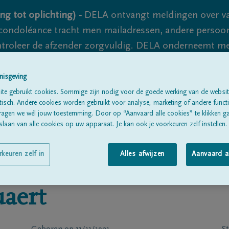
ng tot oplichting) -
DELA ontvangt meldingen over va
ondoléance tracht men mailadressen, andere persoon
controleer de afzender zorgvuldig. DELA onderneemt m
 nooit volledig uit te sluiten, dus blijf waakzaam.
nisgeving
te gebruikt cookies. Sommige zijn nodig voor de goede werking van de websit
sch. Andere cookies worden gebruikt voor analyse, marketing of andere functio
Alle rouwberichten
Over ons
B
ragen we wél jouw toestemming. Door op “Aanvaard alle cookies” te klikken g
laan van alle cookies op uw apparaat. Je kan ook je voorkeuren zelf instellen.
rkeuren zelf in
Alles afwijzen
Aanvaard a
uaert