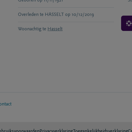
Geboren
op
11/11/1921
S
Overleden te
HASSELT
op
10/12/2019
Woonachtig te
Hasselt
ontact
bruiksvoorwaarden
Privacyverklaring
Toegankelijkheidsverklaring
C