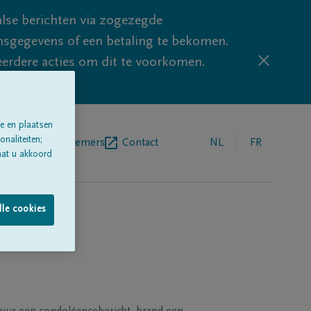
lse berichten via zogezegde
sgegevens of een betaling te bekomen.
eerdere acties om dit te voorkomen.
e en plaatsen
naliteiten;
egrafenisondernemers
Contact
NL
FR
aat u akkoord
lle cookies