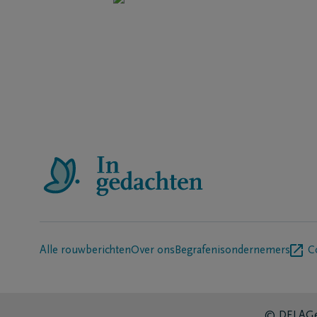
Alle rouwberichten
Over ons
Begrafenisondernemers
C
© DELA
Ge