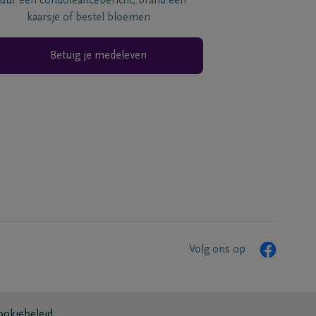
tuur een condoléancebericht, brand een
kaarsje of bestel bloemen
Betuig je medeleven
Volg ons op
ookiebeleid