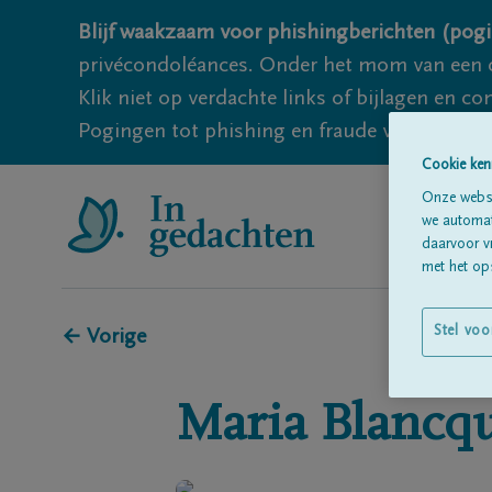
Blijf waakzaam voor phishingberichten (pogi
privécondoléances. Onder het mom van een c
Klik niet op verdachte links of bijlagen en 
Pogingen tot phishing en fraude vallen echter
Cookie ken
Onze websi
we automati
daarvoor v
met het ops
Stel voo
← Vorige
Maria
Blancq