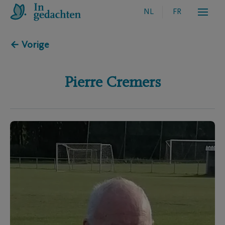
NL
FR
← Vorige
Pierre
Cremers