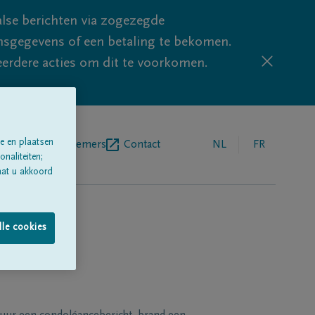
lse berichten via zogezegde
sgegevens of een betaling te bekomen.
eerdere acties om dit te voorkomen.
e en plaatsen
egrafenisondernemers
Contact
NL
FR
naliteiten;
aat u akkoord
lle cookies