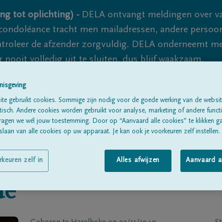
ng tot oplichting) -
DELA ontvangt meldingen over va
ondoléance tracht men mailadressen, andere persoon
controleer de afzender zorgvuldig. DELA onderneemt m
 nooit volledig uit te sluiten, dus blijf waakzaam.
nisgeving
te gebruikt cookies. Sommige zijn nodig voor de goede werking van de websit
Alle rouwberichten
Over ons
B
sch. Andere cookies worden gebruikt voor analyse, marketing of andere functio
ragen we wél jouw toestemming. Door op “Aanvaard alle cookies” te klikken g
laan van alle cookies op uw apparaat. Je kan ook je voorkeuren zelf instellen.
rkeuren zelf in
Alles afwijzen
Aanvaard a
de