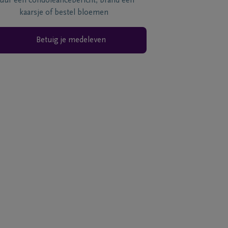
tuur een condoléancebericht, brand een
kaarsje of bestel bloemen
Betuig je medeleven