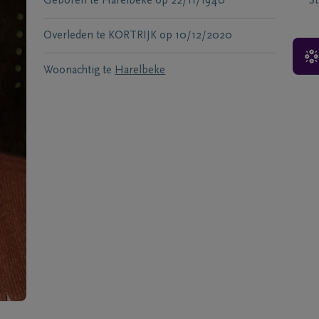
Geboren te
Harelbeke
op
22/11/1940
S
Overleden te
KORTRIJK
op
10/12/2020
Woonachtig te
Harelbeke