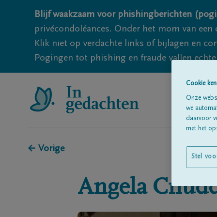
Blijf waakzaam voor phishingberichten (pogi
privécondoléances. Onder het mom van een c
Klik niet op verdachte links of bijlagen en 
Pogingen tot phishing en fraude vallen echter
Cookie ken
Onze websi
we automati
daarvoor v
met het ops
← Vorige
Stel voo
Angela
Cnud