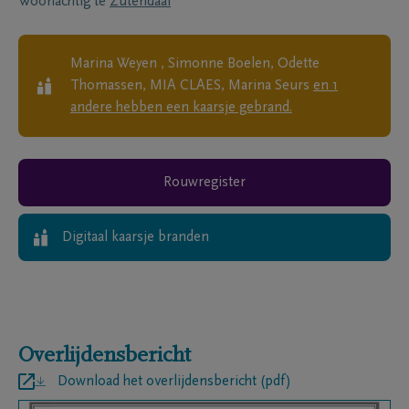
Woonachtig te
Zutendaal
Marina Weyen , Simonne Boelen, Odette
Thomassen, MIA CLAES, Marina Seurs
en
1
andere
hebben een kaarsje gebrand.
Rouwregister
Digitaal kaarsje branden
Overlijdensbericht
Download het overlijdensbericht (pdf)