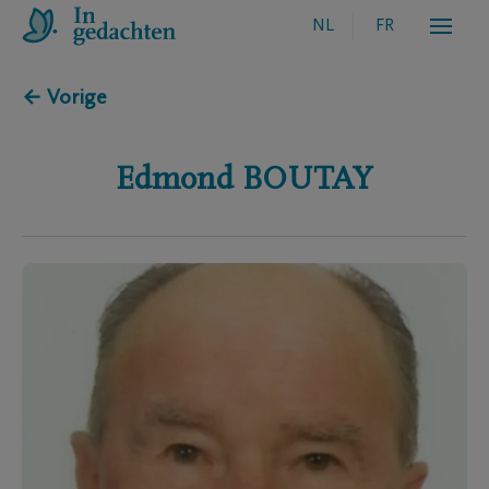
NL
FR
← Vorige
Edmond
BOUTAY