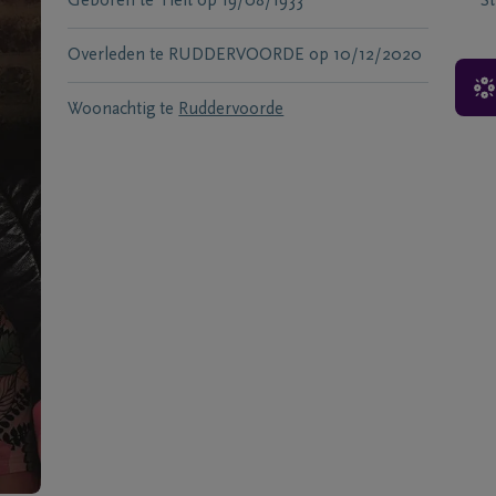
Geboren te
Tielt
op
19/08/1933
S
Overleden te
RUDDERVOORDE
op
10/12/2020
Woonachtig te
Ruddervoorde