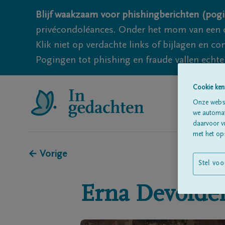
Blijf waakzaam voor phishingberichten (pogi
privécondoléances. Onder het mom van een c
Klik niet op verdachte links of bijlagen en 
Pogingen tot phishing en fraude vallen echter
Cookie ken
Onze websi
we automati
daarvoor v
met het ops
← Vorige
Stel voo
Erna
Devolde