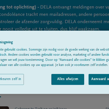
ng tot oplichting) -
DELA ontvangt meldingen over va
ondoléance tracht men mailadressen, andere persoon
controleer de afzender zorgvuldig. DELA onderneemt m
 nooit volledig uit te sluiten, dus blijf waakzaam.
nisgeving
te gebruikt cookies. Sommige zijn nodig voor de goede werking van de websit
Alle rouwberichten
Over ons
B
sch. Andere cookies worden gebruikt voor analyse, marketing of andere functio
ragen we wél jouw toestemming. Door op “Aanvaard alle cookies” te klikken g
laan van alle cookies op uw apparaat. Je kan ook je voorkeuren zelf instellen.
rkeuren zelf in
Alles afwijzen
Aanvaard a
r