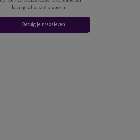
tuur een condoléancebericht, brand een
kaarsje of bestel bloemen
Betuig je medeleven