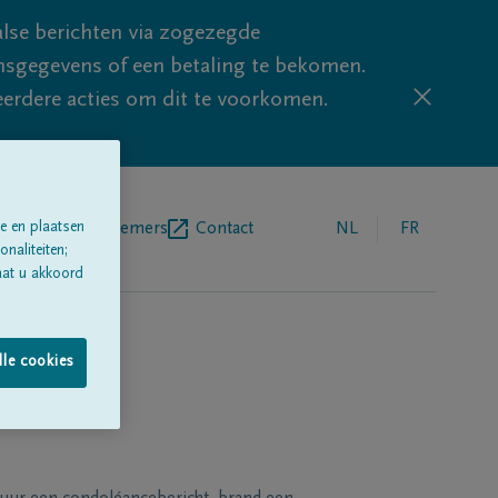
lse berichten via zogezegde
sgegevens of een betaling te bekomen.
eerdere acties om dit te voorkomen.
e en plaatsen
egrafenisondernemers
Contact
NL
FR
naliteiten;
aat u akkoord
lle cookies