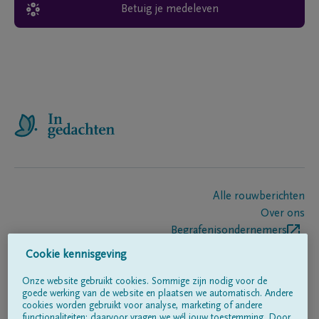
Betuig je medeleven
Alle rouwberichten
Over ons
Begrafenisondernemers
Contact
Cookie kennisgeving
Onze website gebruikt cookies. Sommige zijn nodig voor de
goede werking van de website en plaatsen we automatisch. Andere
Volg ons op
cookies worden gebruikt voor analyse, marketing of andere
functionaliteiten; daarvoor vragen we wél jouw toestemming. Door