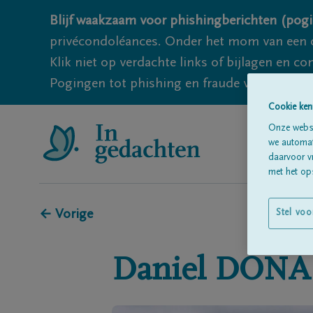
Blijf waakzaam voor phishingberichten (pogi
privécondoléances. Onder het mom van een c
Klik niet op verdachte links of bijlagen en 
Pogingen tot phishing en fraude vallen echter
Cookie ken
Onze websi
we automati
daarvoor v
met het ops
← Vorige
Stel voo
Daniel
DONA