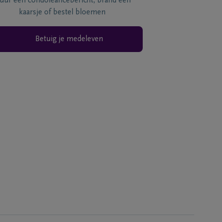
tuur een condoléancebericht, brand een
kaarsje of bestel bloemen
Betuig je medeleven