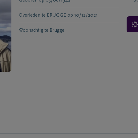
Geboren
op
03/08/1942
S
Overleden te
BRUGGE
op
10/12/2021
Woonachtig te
Brugge