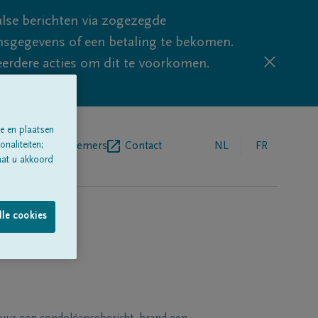
lse berichten via zogezegde
sgegevens of een betaling te bekomen.
eerdere acties om dit te voorkomen.
e en plaatsen
naliteiten;
egrafenisondernemers
Contact
NL
FR
aat u akkoord
lle cookies