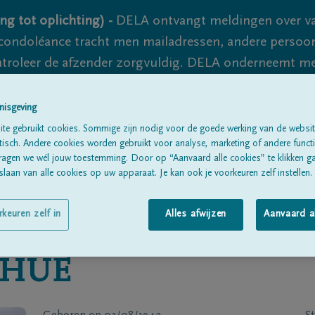
ng tot oplichting) -
DELA ontvangt meldingen over va
ondoléance tracht men mailadressen, andere persoon
controleer de afzender zorgvuldig. DELA onderneemt m
 nooit volledig uit te sluiten, dus blijf waakzaam.
nisgeving
te gebruikt cookies. Sommige zijn nodig voor de goede werking van de websit
sch. Andere cookies worden gebruikt voor analyse, marketing of andere functio
Alle rouwberichten
Over ons
B
ragen we wél jouw toestemming. Door op “Aanvaard alle cookies” te klikken g
laan van alle cookies op uw apparaat. Je kan ook je voorkeuren zelf instellen.
rkeuren zelf in
Alles afwijzen
Aanvaard a
HUE