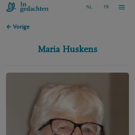
NL
FR
← Vorige
Maria
Huskens