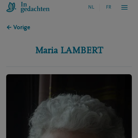
NL
FR
← Vorige
Maria
LAMBERT