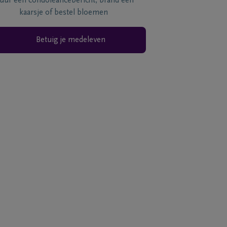
tuur een condoléancebericht, brand een
kaarsje of bestel bloemen
Betuig je medeleven