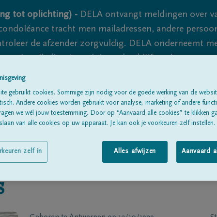
ng tot oplichting) -
DELA ontvangt meldingen over va
ondoléance tracht men mailadressen, andere persoon
controleer de afzender zorgvuldig. DELA onderneemt m
 nooit volledig uit te sluiten, dus blijf waakzaam.
nisgeving
te gebruikt cookies. Sommige zijn nodig voor de goede werking van de websit
Alle rouwberichten
Over ons
B
sch. Andere cookies worden gebruikt voor analyse, marketing of andere functio
ragen we wél jouw toestemming. Door op “Aanvaard alle cookies” te klikken g
laan van alle cookies op uw apparaat. Je kan ook je voorkeuren zelf instellen.
rkeuren zelf in
Alles afwijzen
Aanvaard a
s