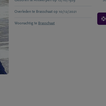
Geboren te
Antwerpen
op
12/10/1929
S
Overleden te
Brasschaat
op
10/12/2021
Woonachtig te
Brasschaat