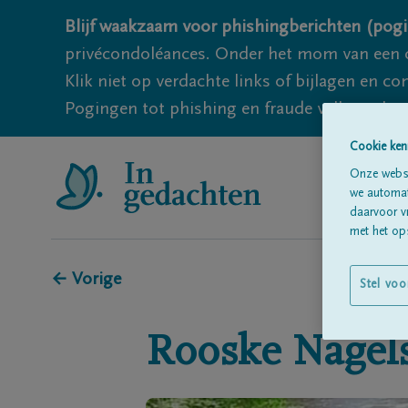
Blijf waakzaam voor phishingberichten (pogi
privécondoléances. Onder het mom van een c
Klik niet op verdachte links of bijlagen en 
Pogingen tot phishing en fraude vallen echter
Cookie ken
Onze websi
we automati
daarvoor v
met het ops
← Vorige
Stel voo
Rooske
Nagel