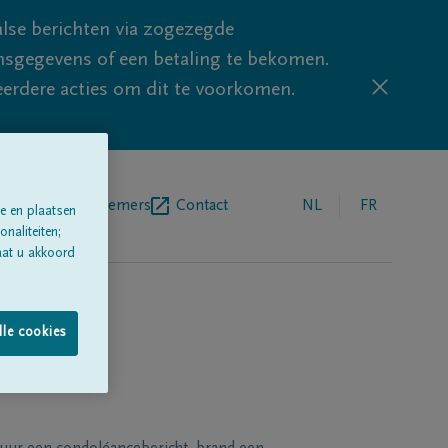
lse berichten via zogezegde
sgegevens of een betaling te bekomen.
eerdere acties om dit te voorkomen.
egrafenisondernemers
Contact
NL
FR
e en plaatsen
naliteiten;
aat u akkoord
lle cookies