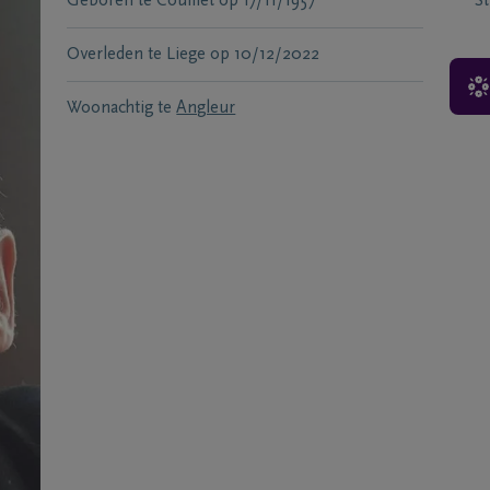
Geboren te
Couillet
op
17/11/1957
S
Overleden te
Liege
op
10/12/2022
Woonachtig te
Angleur