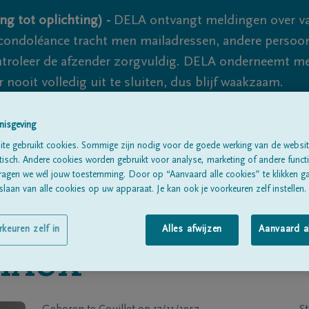
ng tot oplichting) -
DELA ontvangt meldingen over va
ondoléance tracht men mailadressen, andere persoon
controleer de afzender zorgvuldig. DELA onderneemt m
 nooit volledig uit te sluiten, dus blijf waakzaam.
nisgeving
Alle rouwberichten
Over ons
B
te gebruikt cookies. Sommige zijn nodig voor de goede werking van de websit
sch. Andere cookies worden gebruikt voor analyse, marketing of andere functio
ragen we wél jouw toestemming. Door op “Aanvaard alle cookies” te klikken g
laan van alle cookies op uw apparaat. Je kan ook je voorkeuren zelf instellen.
rkeuren zelf in
Alles afwijzen
Aanvaard a
IAUX