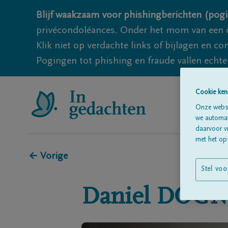
Blijf waakzaam voor phishingberichten (pogi
privécondoléances. Onder het mom van een c
Klik niet op verdachte links of bijlagen en 
Pogingen tot phishing en fraude vallen echter
Cookie ken
Onze websi
we automati
daarvoor v
met het ops
← Vorige
Stel voo
Daniel
DOGN