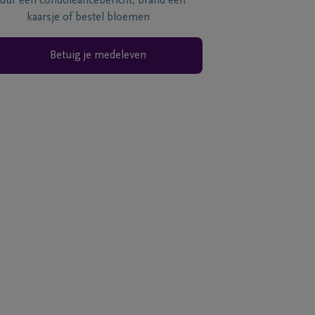
tuur een condoléancebericht, brand een
kaarsje of bestel bloemen
Betuig je medeleven