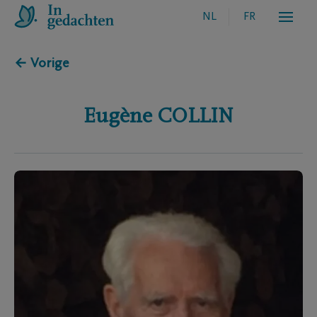
NL
FR
← Vorige
Eugène
COLLIN