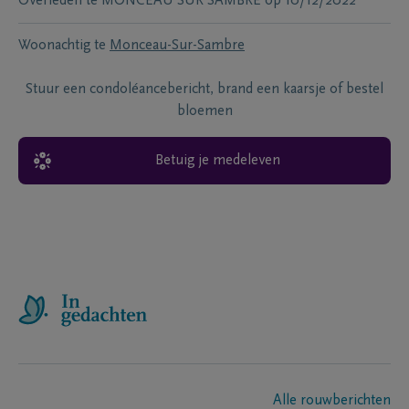
Overleden te
MONCEAU SUR SAMBRE
op
10/12/2022
Woonachtig te
Monceau-Sur-Sambre
Stuur een condoléancebericht, brand een kaarsje of bestel
bloemen
Betuig je medeleven
Alle rouwberichten