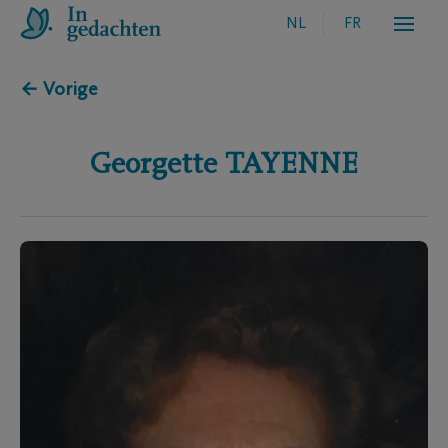
NL
FR
← Vorige
Georgette
TAYENNE